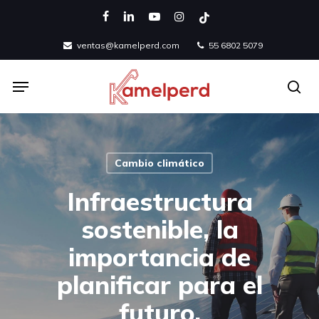
Skip
facebook
linkedin
youtube
instagram
tiktok
to
ventas@kamelperd.com
55 6802 5079
main
content
Menu
se
Cambio climático
Infraestructura
sostenible, la
importancia de
planificar para el
futuro.