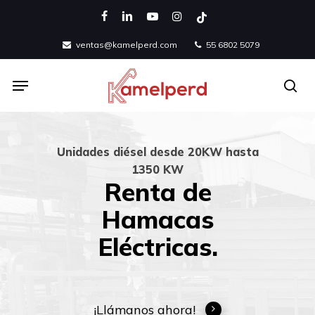
Skip
facebook
linkedin
youtube
instagram
tiktok
to
ventas@kamelperd.com
55 6802 5079
main
content
Menu
se
Unidades diésel desde 20KW hasta
1350 KW
Renta de
Hamacas
Eléctricas.
¡Llámanos ahora!