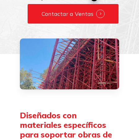
Contactar a Ventas
Diseñados
con
materiales
específicos
para
soportar
obras
de