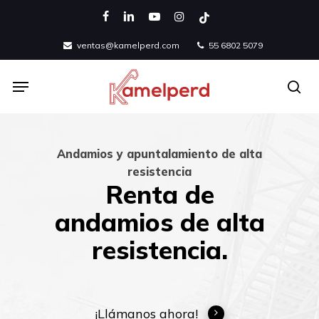
Skip
facebook
linkedin
youtube
instagram
tiktok
to
ventas@kamelperd.com
55 6802 5079
main
content
Menu
se
Andamios y apuntalamiento de alta
resistencia
Renta de
andamios de alta
resistencia.
¡Llámanos ahora!