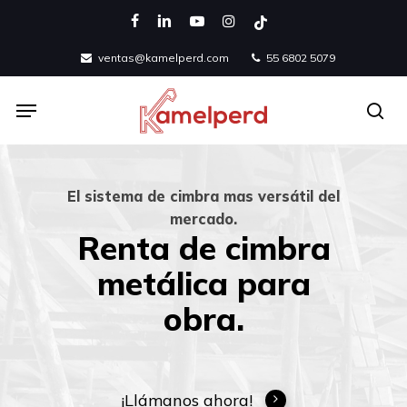
Skip
facebook
linkedin
youtube
instagram
tiktok
to
ventas@kamelperd.com
55 6802 5079
main
content
Menu
se
El sistema de cimbra mas versátil del
mercado.
Renta de cimbra
metálica para
obra.
¡Llámanos ahora!