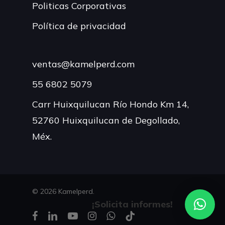
Politicas Corporativas
Política de privacidad
ventas@kamelperd.com
55 6802 5079
Carr Huixquilucan Río Hondo Km 14,
52760 Huixquilucan de Degollado,
Méx.
© 2026 Kamelperd.
¡Solicita informes!
facebook
linkedin
youtube
instagram
whatsapp
tiktok