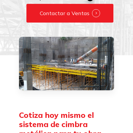
Contactar a Ventas
Cotiza
hoy
mismo
el
sistema
de
cimbra